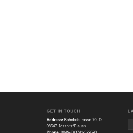
GET IN TOUCH
L
Address:
Bahnhofstrasse 70, D-
08547 Jössnitz/Plauen
Phone:
0049-(0)3741-529598