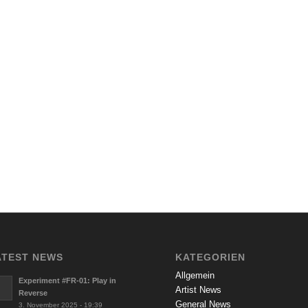
ATEST NEWS
KATEGORIEN
Allgemein
Experiment #FR-01: Play in
Artist News
Reverse
General News
3. November 2025 - 19:39