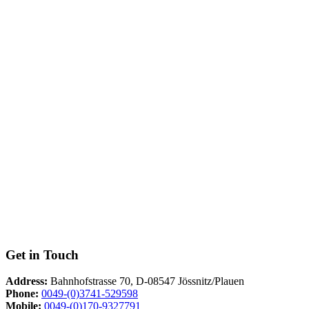
Get in Touch
Address:
Bahnhofstrasse 70, D-08547 Jössnitz/Plauen
Phone:
0049-(0)3741-529598
Mobile:
0049-(0)170-9327791