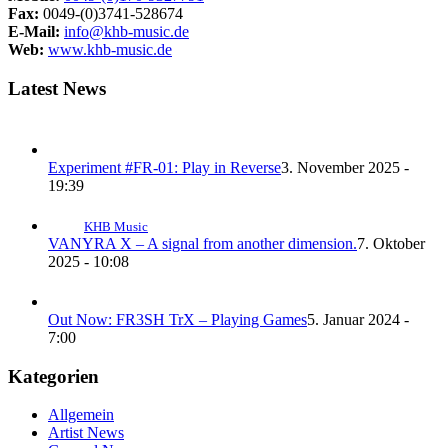
Fax:
0049-(0)3741-528674
E-Mail:
info@khb-music.de
Web:
www.khb-music.de
Latest News
Experiment #FR-01: Play in Reverse
3. November 2025 -
19:39
KHB Music
VANYRA X – A signal from another dimension.
7. Oktober
2025 - 10:08
Out Now: FR3SH TrX – Playing Games
5. Januar 2024 -
7:00
Kategorien
Allgemein
Artist News