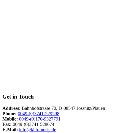
Get in Touch
Address:
Bahnhofstrasse 70, D-08547 Jössnitz/Plauen
Phone:
0049-(0)3741-529598
Mobile:
0049-(0)170-9327791
Fax:
0049-(0)3741-528674
E-Mail:
info@khb-music.de