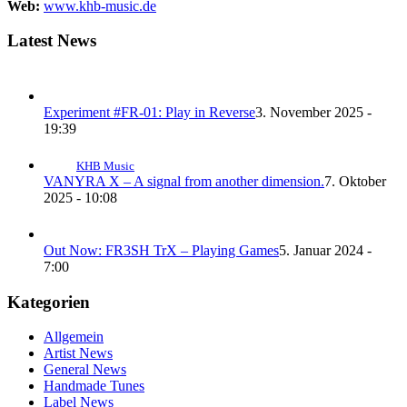
Web:
www.khb-music.de
Latest News
Experiment #FR-01: Play in Reverse
3. November 2025 -
19:39
KHB Music
VANYRA X – A signal from another dimension.
7. Oktober
2025 - 10:08
Out Now: FR3SH TrX – Playing Games
5. Januar 2024 -
7:00
Kategorien
Allgemein
Artist News
General News
Handmade Tunes
Label News