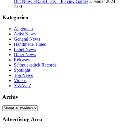
Out Now: FR3SH TrX – Playing Games
5. Januar 2024 -
7:00
Kategorien
Allgemein
Artist News
General News
Handmade Tunes
Label News
Other News
Releases
Schmuckstück Records
Spotlight
Top News
Videos
XWAveZ
Archiv
Archiv
Advertising Area