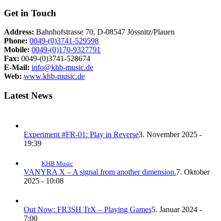
Get in Touch
Address:
Bahnhofstrasse 70, D-08547 Jössnitz/Plauen
Phone:
0049-(0)3741-529598
Mobile:
0049-(0)170-9327791
Fax:
0049-(0)3741-528674
E-Mail:
info@khb-music.de
Web:
www.khb-music.de
Latest News
Experiment #FR-01: Play in Reverse
3. November 2025 -
19:39
KHB Music
VANYRA X – A signal from another dimension.
7. Oktober
2025 - 10:08
Out Now: FR3SH TrX – Playing Games
5. Januar 2024 -
7:00