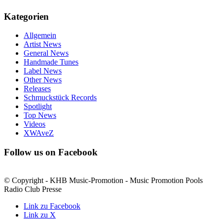
Kategorien
Allgemein
Artist News
General News
Handmade Tunes
Label News
Other News
Releases
Schmuckstück Records
Spotlight
Top News
Videos
XWAveZ
Follow us on Facebook
© Copyright - KHB Music-Promotion - Music Promotion Pools
Radio Club Presse
Link zu Facebook
Link zu X