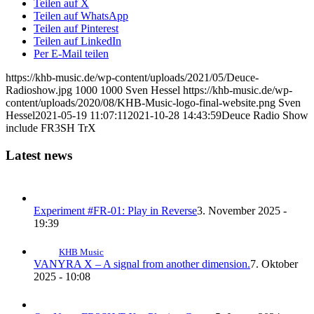
Teilen auf X
Teilen auf WhatsApp
Teilen auf Pinterest
Teilen auf LinkedIn
Per E-Mail teilen
https://khb-music.de/wp-content/uploads/2021/05/Deuce-
Radioshow.jpg
1000
1000
Sven Hessel
https://khb-music.de/wp-
content/uploads/2020/08/KHB-Music-logo-final-website.png
Sven
Hessel
2021-05-19 11:07:11
2021-10-28 14:43:59
Deuce Radio Show
include FR3SH TrX
Latest news
Experiment #FR-01: Play in Reverse
3. November 2025 -
19:39
KHB Music
VANYRA X – A signal from another dimension.
7. Oktober
2025 - 10:08