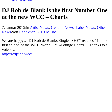
DJ Rob de Blank is the first Number One
at the new WCC – Charts
7. Januar 2015
/
in
Artist News
,
General News
,
Label News
,
Other
News
/
von
Redaktion KHB Music
We are happy… DJ Rob de Blanks Single „SHE“ reaches #1 at the
first edition of the WCC World Chill-Lounge Charts… Thanks to all
voters…
http://wdjc.de/wcc/