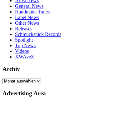
Artist News
General News
Handmade Tunes
Label News
Other News
Releases
Schmuckstück Records
Spotlight
Top News
Videos
XWAveZ
Archiv
Archiv
Advertising Area