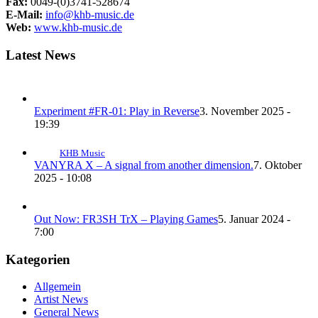
Fax:
0049-(0)3741-528674
E-Mail:
info@khb-music.de
Web:
www.khb-music.de
Latest News
Experiment #FR-01: Play in Reverse
3. November 2025 -
19:39
KHB Music
VANYRA X – A signal from another dimension.
7. Oktober
2025 - 10:08
Out Now: FR3SH TrX – Playing Games
5. Januar 2024 -
7:00
Kategorien
Allgemein
Artist News
General News