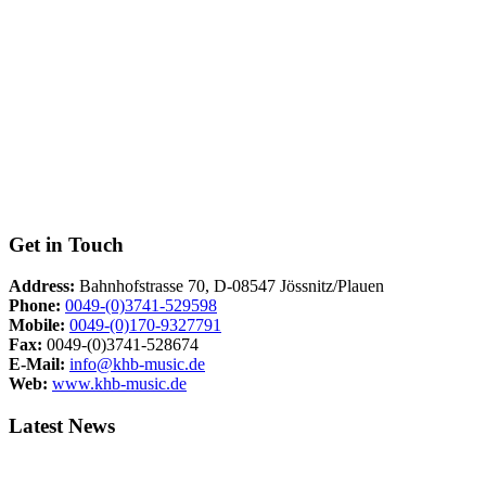
Get in Touch
Address:
Bahnhofstrasse 70, D-08547 Jössnitz/Plauen
Phone:
0049-(0)3741-529598
Mobile:
0049-(0)170-9327791
Fax:
0049-(0)3741-528674
E-Mail:
info@khb-music.de
Web:
www.khb-music.de
Latest News