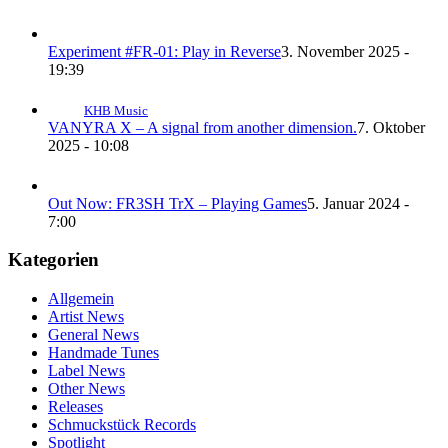
Experiment #FR-01: Play in Reverse
3. November 2025 -
19:39
KHB Music
VANYRA X – A signal from another dimension.
7. Oktober
2025 - 10:08
Out Now: FR3SH TrX – Playing Games
5. Januar 2024 -
7:00
Kategorien
Allgemein
Artist News
General News
Handmade Tunes
Label News
Other News
Releases
Schmuckstück Records
Spotlight