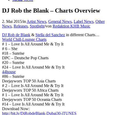
DJ Rob the Blank – Charts Overview
2. Mai 2015
/
in
Artist News
,
General News
,
Label News
,
Other
News
,
Releases
,
Spotlight
/
von
Redaktion KHB Music
DJ Rob de Blank
&
Stella del Sanchez
in different Charts…
World Chill-Lounge Charts
# 1 – Love Is All Around Me & Try It
# 6 – She
#18 – Sunrise
DPC – Deutsche Pop Charts
#20 – Sunrise
#24 – Love Is All Around Me & Try It
44house
#86 – Sunrise
Deejayworx TOP 50 Asia Charts
# 2 – Love Is All Around Me & Try It
Deejayworx TOP 50 Africa Charts
# 1 – Love Is All Around Me & Try It
Deejayworx TOP 50 Oceania Charts
#14 – Love Is All Around Me & Try It
Download Now:
http://bit.ly/
DjRobdeBlank-Dubai30-iTUNES