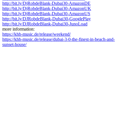
http://bit.ly/
DjRobdeBlank-Dubai30-Amazon
DE
http://bit.ly/
DjRobdeBlank-Dubai30-Amazon
UK
http://bit.ly/
DjRobdeBlank-Dubai30-Amazon
US
http://bit.ly/
DJRobdeBlank-Dubai30-Google
Play
http://bit.ly/
DJRobdeBlank-Dubai30-JunoLo
ad
more information:
https://khb-music.de/
release/weekend/
https://khb-music.de/
release/
dubai-3-0-the-finest-in-bea
ch-and-
sunset-house/