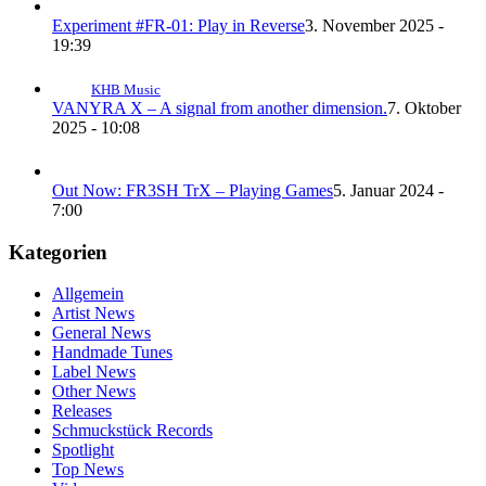
Experiment #FR-01: Play in Reverse
3. November 2025 -
19:39
KHB Music
VANYRA X – A signal from another dimension.
7. Oktober
2025 - 10:08
Out Now: FR3SH TrX – Playing Games
5. Januar 2024 -
7:00
Kategorien
Allgemein
Artist News
General News
Handmade Tunes
Label News
Other News
Releases
Schmuckstück Records
Spotlight
Top News