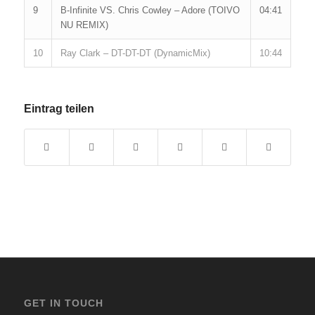
9
B-Infinite VS. Chris Cowley – Adore (TOIVO
04:41
NU REMIX)
10
Ray Clark – DT-DT-DT (DynamicMix)
10:44
Eintrag teilen
GET IN TOUCH