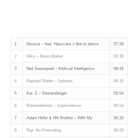
1
Disscut – feat. Haszcara -I like to dance
07:28
2
Mika – Moon Walker
05:38
3
Neil Swanepoel – Artificial Intelligence
08:44
4
Raphael Mader – Spheres
06:30
5
Kai. Z – Sternenfänger
05:54
6
Batteriebetrieb – Improvidence
05:54
7
Adam Hofer & Hifi Brother – With My
06:20
8
Rigi- No Pretending
06:09