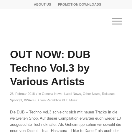
ABOUT US
PROMOTION DOWNLOADS
OUT NOW: DUB
Techno Vol.3 by
Various Artists
/
26. Februar 2018
in
General News
,
Label News
,
Other News
,
Releases
,
/
Spotlight
,
XWAveZ
von
Redaktion KHB Music
Die DUB – Techno Vol.3 schleicht sich mit neuen Tracks in die
weltweiten Shop. Auf dieser Compilation erwarten euch wieder 10
ausgesuchte Technoknaller. Als Geheimtipp sehen wir sowohl die
neue von Dissut – feat. Haszcara, „I like to Dance“ als auch der