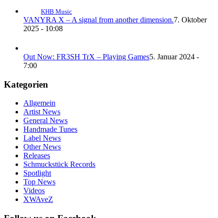
KHB Music
VANYRA X – A signal from another dimension.
7. Oktober
2025 - 10:08
Out Now: FR3SH TrX – Playing Games
5. Januar 2024 -
7:00
Kategorien
Allgemein
Artist News
General News
Handmade Tunes
Label News
Other News
Releases
Schmuckstück Records
Spotlight
Top News
Videos
XWAveZ