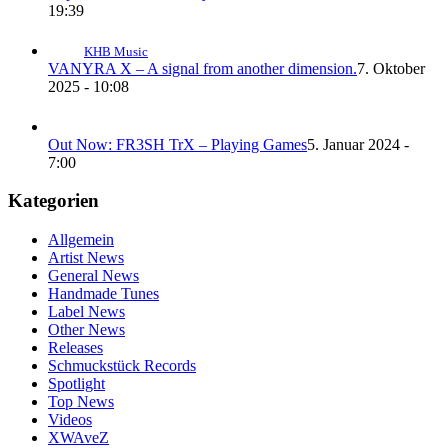
19:39
KHB Music
VANYRA X – A signal from another dimension.
7. Oktober
2025 - 10:08
Out Now: FR3SH TrX – Playing Games
5. Januar 2024 -
7:00
Kategorien
Allgemein
Artist News
General News
Handmade Tunes
Label News
Other News
Releases
Schmuckstück Records
Spotlight
Top News
Videos
XWAveZ