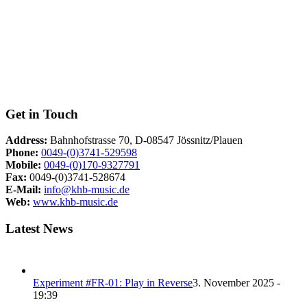
Get in Touch
Address:
Bahnhofstrasse 70, D-08547 Jössnitz/Plauen
Phone:
0049-(0)3741-529598
Mobile:
0049-(0)170-9327791
Fax:
0049-(0)3741-528674
E-Mail:
info@khb-music.de
Web:
www.khb-music.de
Latest News
Experiment #FR-01: Play in Reverse
3. November 2025 -
19:39