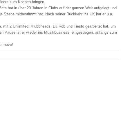
 Floors zum Kochen bringen.
Brite hat in über 20 Jahren in Clubs auf der ganzen Welt aufgelegt und
ige Szene mitbestimmt hat. Nach seiner Rückkehr ins UK hat er u.a.
a. mit 2 Unlimited, Klubbheads, DJ Rob und Tiesto gearbeitet hat, um
en Pause ist er wieder ins Musikbusiness eingestiegen, anfangs zum
o move!