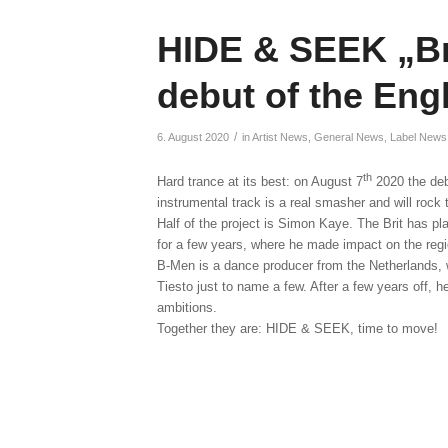
HIDE & SEEK „Bri
debut of the Eng
/
6. August 2020
in
Artist News
,
General News
,
Label News
th
Hard trance at its best: on August 7
2020 the deb
instrumental track is a real smasher and will rock t
Half of the project is Simon Kaye. The Brit has pla
for a few years, where he made impact on the regi
B-Men is a dance producer from the Netherlands,
Tiesto just to name a few. After a few years off, he
ambitions.
Together they are: HIDE & SEEK, time to move!