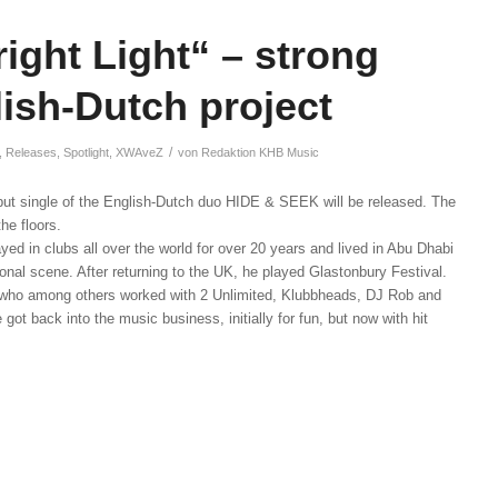
ght Light“ – strong
lish-Dutch project
/
,
Releases
,
Spotlight
,
XWAveZ
von
Redaktion KHB Music
ut single of the English-Dutch duo HIDE & SEEK will be released. The
he floors.
yed in clubs all over the world for over 20 years and lived in Abu Dhabi
onal scene. After returning to the UK, he played Glastonbury Festival.
 who among others worked with 2 Unlimited, Klubbheads, DJ Rob and
 got back into the music business, initially for fun, but now with hit