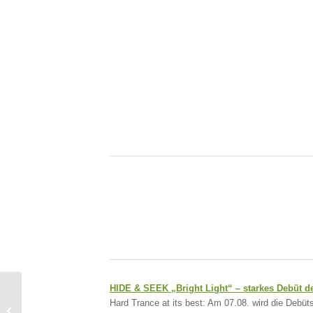
HIDE & SEEK
„Bright Light“ – starkes Debüt d
Charts Results KW 31 –
Hard Trance at its best: Am 07.08. wird die Debü