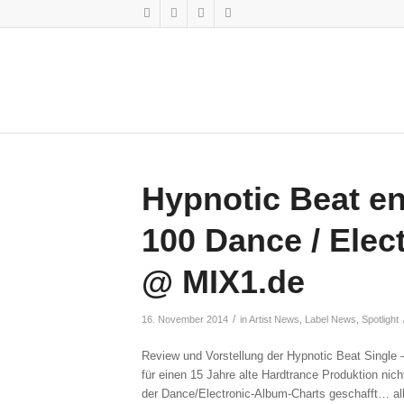
Hypnotic Beat e
100 Dance / Elec
@ MIX1.de
/
16. November 2014
in
Artist News
,
Label News
,
Spotlight
Review und Vorstellung der Hypnotic Beat Single –
für einen 15 Jahre alte Hardtrance Produktion ni
der Dance/Electronic-Album-Charts geschafft… alles