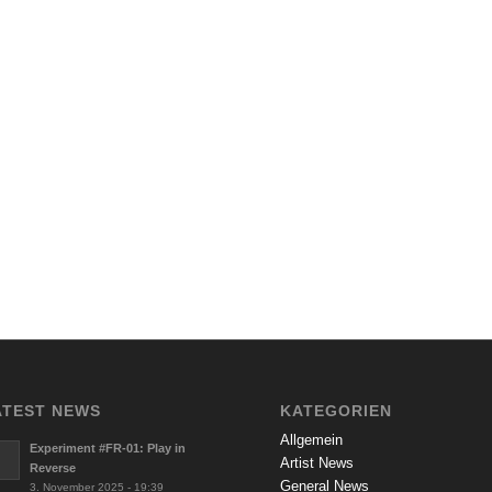
ATEST NEWS
KATEGORIEN
Allgemein
Experiment #FR-01: Play in
Artist News
Reverse
General News
3. November 2025 - 19:39