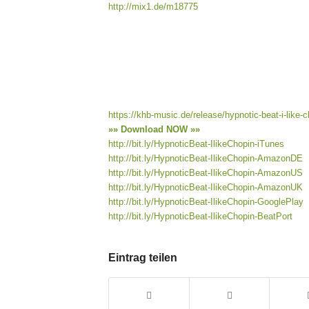
http://mix1.de/m18775
https://khb-music.de/release/hypnotic-beat-i-like-c
»» Download NOW »»
http://bit.ly/HypnoticBeat-IlikeChopin-iTunes
http://bit.ly/HypnoticBeat-IlikeChopin-AmazonDE
http://bit.ly/HypnoticBeat-IlikeChopin-AmazonUS
http://bit.ly/HypnoticBeat-IlikeChopin-AmazonUK
http://bit.ly/HypnoticBeat-IlikeChopin-GooglePlay
http://bit.ly/HypnoticBeat-IlikeChopin-BeatPort
Eintrag teilen