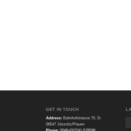
GET IN TOUCH
L
Address:
Bahnhofstrasse 70, D-
08547 Jössnitz/Plauen
Phone:
0049-(0)3741-529598