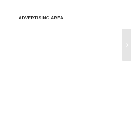
ADVERTISING AREA
KH
ra