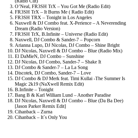
(Radio Cut)
O’Neal, FR3SH TrX – You Got Me (Radio Edit)
FR3SH TrX – It Burns Me ( Radio Edit)
FR3SH TRX – Tonight in Los Angeles
Naxwell & DJ Combo feat. X-Perience – A Neverending
Dream (Radio Version)
FR3SH TrX, B.Infinite – Universe (Radio Edit)
Naxwell, DJ Combo & Sander-7 – Popcorn
Arianna Lupo, DJ Nicolas, DJ Combo – Shine Bright
DJ Nicolas, Naxwell & DJ Combo – Blue (Radio Mix)
El DaMieN, DJ Combo – Sunshine
DJ Nicolas, DJ Combo, Sander-7 – Shake It
DJ Combo & Sander-7 – La La Song
Discotek, DJ Combo, Sander-7 – Love
DJ Combo & DJ Merk feat. Timi Kullai -The Summer Is
Magic 2k19 (NaXwell Remix Edit)
B.Infinite – Tonight
Bang B & Karl William Lund – Another Paradise
DJ Nicolas, Naxwell & DJ Combo – Blue (Da Ba Dee)
[Jason Parker Remix Edit]
Cihanback – Zurna
Cihanback – It`s Only You