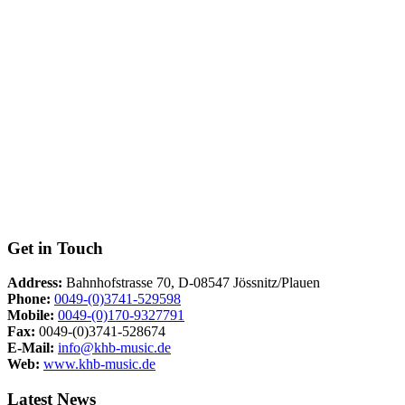
Get in Touch
Address:
Bahnhofstrasse 70, D-08547 Jössnitz/Plauen
Phone:
0049-(0)3741-529598
Mobile:
0049-(0)170-9327791
Fax:
0049-(0)3741-528674
E-Mail:
info@khb-music.de
Web:
www.khb-music.de
Latest News