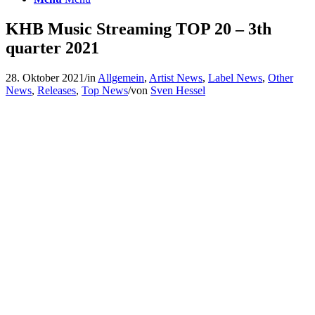
KHB Music Streaming TOP 20 – 3th
quarter 2021
28. Oktober 2021
/
in
Allgemein
,
Artist News
,
Label News
,
Other
News
,
Releases
,
Top News
/
von
Sven Hessel