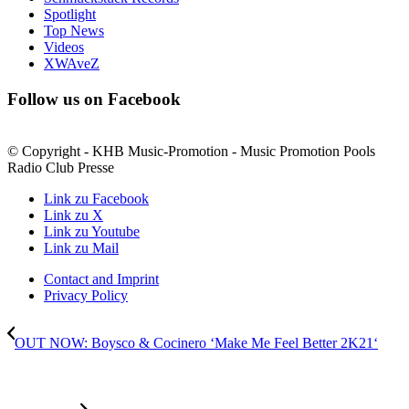
Spotlight
Top News
Videos
XWAveZ
Follow us on Facebook
© Copyright - KHB Music-Promotion - Music Promotion Pools
Radio Club Presse
Link zu Facebook
Link zu X
Link zu Youtube
Link zu Mail
Contact and Imprint
Privacy Policy
OUT NOW: Boysco & Cocinero ‘Make Me Feel Better 2K21‘