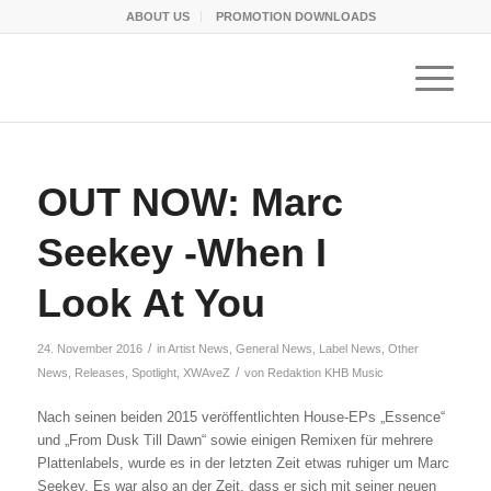
ABOUT US
PROMOTION DOWNLOADS
OUT NOW: Marc
Seekey -When I
Look At You
/
24. November 2016
in
Artist News
,
General News
,
Label News
,
Other
/
News
,
Releases
,
Spotlight
,
XWAveZ
von
Redaktion KHB Music
Nach seinen beiden 2015 veröffentlichten House-EPs „Essence“
und „From Dusk Till Dawn“ sowie einigen Remixen für mehrere
Plattenlabels, wurde es in der letzten Zeit etwas ruhiger um Marc
Seekey. Es war also an der Zeit, dass er sich mit seiner neuen