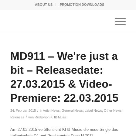
ABOUT US
PROMOTION DOWNLOADS
MD911 – We're just a
bit – Releasedate:
27.03.2015 & Video-
Premiere: 22.03.2015
/
24. Februar 2015
in
Artist News
,
General News
,
Label News
,
Other News
,
/
Releases
von
Redaktion KHB Music
Am 27.03.2015 veröffentlicht KHB Music die neue Single des
Italienischen DJ und Produzenten-Duos MD911.