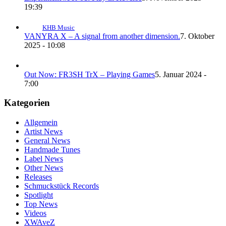
19:39
KHB Music
VANYRA X – A signal from another dimension.
7. Oktober
2025 - 10:08
Out Now: FR3SH TrX – Playing Games
5. Januar 2024 -
7:00
Kategorien
Allgemein
Artist News
General News
Handmade Tunes
Label News
Other News
Releases
Schmuckstück Records
Spotlight
Top News
Videos
XWAveZ