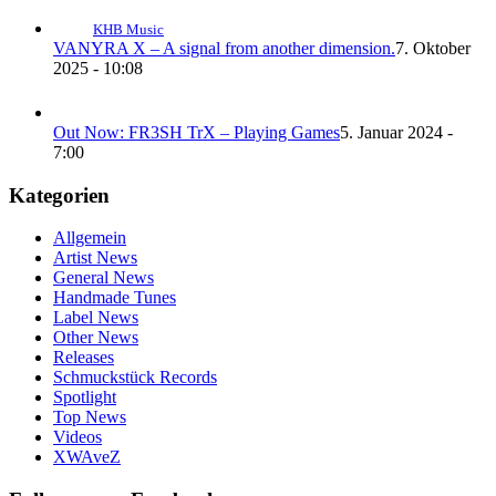
KHB Music
VANYRA X – A signal from another dimension.
7. Oktober
2025 - 10:08
Out Now: FR3SH TrX – Playing Games
5. Januar 2024 -
7:00
Kategorien
Allgemein
Artist News
General News
Handmade Tunes
Label News
Other News
Releases
Schmuckstück Records
Spotlight
Top News
Videos
XWAveZ