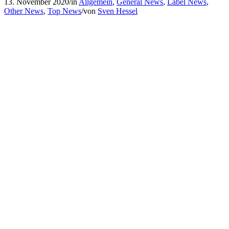
13. November 2020
/
in
Allgemein
,
General News
,
Label News
,
Other News
,
Top News
/
von
Sven Hessel