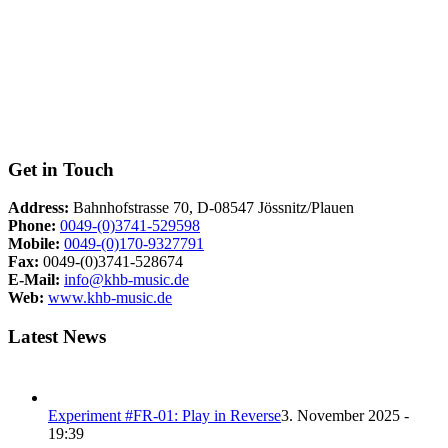
Get in Touch
Address:
Bahnhofstrasse 70, D-08547 Jössnitz/Plauen
Phone:
0049-(0)3741-529598
Mobile:
0049-(0)170-9327791
Fax:
0049-(0)3741-528674
E-Mail:
info@khb-music.de
Web:
www.khb-music.de
Latest News
Experiment #FR-01: Play in Reverse
3. November 2025 -
19:39