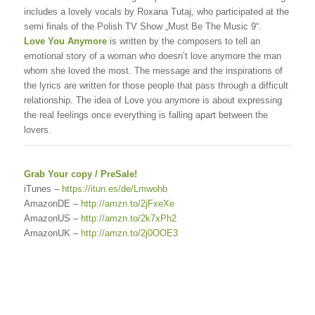
includes a lovely vocals by Roxana Tutaj, who participated at the
semi finals of the Polish TV Show „Must Be The Music 9“.
Love You Anymore
is written by the composers to tell an
emotional story of a woman who doesn’t love anymore the man
whom she loved the most. The message and the inspirations of
the lyrics are written for those people that pass through a difficult
relationship. The idea of Love you anymore is about expressing
the real feelings once everything is falling apart between the
lovers.
Grab Your copy / PreSale!
iTunes –
https://itun.es/de/Lmwohb
AmazonDE –
http://amzn.to/2jFxeXe
AmazonUS –
http://amzn.to/2k7xPh2
AmazonUK –
http://amzn.to/2j0OOE3