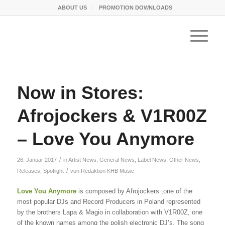
ABOUT US
PROMOTION DOWNLOADS
Now in Stores:
Afrojockers & V1R00Z
– Love You Anymore
/
26. Januar 2017
in
Artist News
,
General News
,
Label News
,
Other News
,
/
Releases
,
Spotlight
von
Redaktion KHB Music
Love You Anymore
is composed by Afrojockers ,one of the
most popular DJs and Record Producers in Poland represented
by the brothers Lapa & Magio in collaboration with V1R00Z, one
of the known names among the polish electronic DJ’s. The song