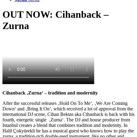
OUT NOW: Cihanback –
Zurna
Cihanback
‚Zurna‘ – tradition and modernity
After the successful releases ‚Hold On To Me‘, ‚We Are Coming
Down‘ and ‚Bring It On‘, which received a lot of approval from the
international DJ scene, Cihan Bektas aka Cihanback is back with his
fourth, energetic single ‚Zurna‘. The DJ and house producer from
Istanbul creates a blend that combines tradition and modernity. In
Halil Çokyürekli he has a musical guest who knows how to play the
zurna, a tradition-rich double-reed instrument, like no other and