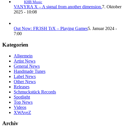
KHB Music
VANYRA X – A signal from another dimension.
7. Oktober
2025 - 10:08
Out Now: FR3SH TrX – Playing Games
5. Januar 2024 -
7:00
Kategorien
Allgemein
Artist News
General News
Handmade Tunes
Label News
Other News
Releases
Schmuckstück Records
Spotlight
Top News
Videos
XWAveZ
Archiv