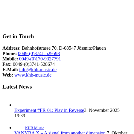
Get in Touch
Address:
Bahnhofstrasse 70, D-08547 Jössnitz/Plauen
Phone:
0049-(0)3741-529598
Mobile:
0049-(0)170-9327791
Fax:
0049-(0)3741-528674
E-Mail:
info@khb-music.de
Web:
www.khb-music.de
Latest News
Experiment #FR-01: Play in Reverse
3. November 2025 -
19:39
KHB Music
VANYRA X – A signal from another dimension.
7. Oktober