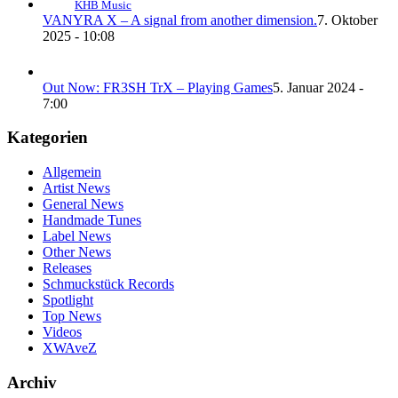
KHB Music
VANYRA X – A signal from another dimension.
7. Oktober
2025 - 10:08
Out Now: FR3SH TrX – Playing Games
5. Januar 2024 -
7:00
Kategorien
Allgemein
Artist News
General News
Handmade Tunes
Label News
Other News
Releases
Schmuckstück Records
Spotlight
Top News
Videos
XWAveZ
Archiv