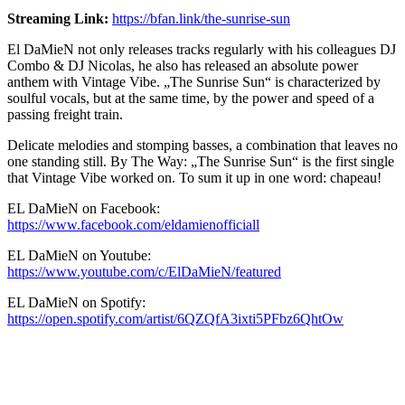
Streaming Link:
https://bfan.link/the-sunrise-sun
El DaMieN not only releases tracks regularly with his colleagues DJ
Combo & DJ Nicolas, he also has released an absolute power
anthem with Vintage Vibe. „The Sunrise Sun“ is characterized by
soulful vocals, but at the same time, by the power and speed of a
passing freight train.
Delicate melodies and stomping basses, a combination that leaves no
one standing still. By The Way: „The Sunrise Sun“ is the first single
that Vintage Vibe worked on. To sum it up in one word: chapeau!
EL DaMieN on Facebook:
https://www.facebook.com/eldamienofficiall
EL DaMieN on Youtube:
https://www.youtube.com/c/ElDaMieN/featured
EL DaMieN on Spotify:
https://open.spotify.com/artist/6QZQfA3ixti5PFbz6QhtOw