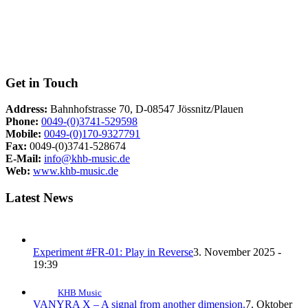
Get in Touch
Address:
Bahnhofstrasse 70, D-08547 Jössnitz/Plauen
Phone:
0049-(0)3741-529598
Mobile:
0049-(0)170-9327791
Fax:
0049-(0)3741-528674
E-Mail:
info@khb-music.de
Web:
www.khb-music.de
Latest News
Experiment #FR-01: Play in Reverse
3. November 2025 -
19:39
KHB Music
VANYRA X – A signal from another dimension.
7. Oktober