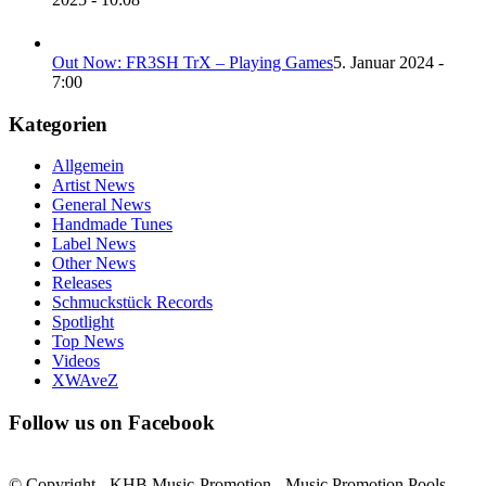
Out Now: FR3SH TrX – Playing Games
5. Januar 2024 -
7:00
Kategorien
Allgemein
Artist News
General News
Handmade Tunes
Label News
Other News
Releases
Schmuckstück Records
Spotlight
Top News
Videos
XWAveZ
Follow us on Facebook
© Copyright - KHB Music-Promotion - Music Promotion Pools