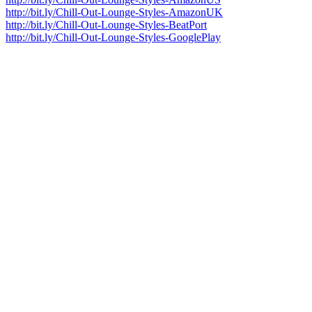
http://bit.ly/Chill-Out-Lounge-Styles-AmazonUK
http://bit.ly/Chill-Out-Lounge-Styles-BeatPort
http://bit.ly/Chill-Out-Lounge-Styles-GooglePlay