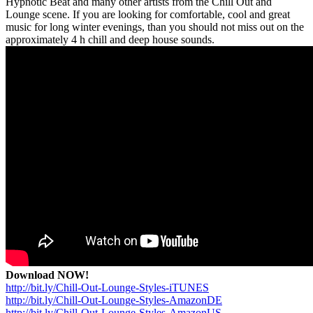
Hypnotic Beat and many other artists from the Chill Out and
Lounge scene. If you are looking for comfortable, cool and great
music for long winter evenings, than you should not miss out on the
approximately 4 h chill and deep house sounds.
Download NOW!
http://bit.ly/Chill-Out-Lounge-Styles-iTUNES
http://bit.ly/Chill-Out-Lounge-Styles-AmazonDE
http://bit.ly/Chill-Out-Lounge-Styles-AmazonUS