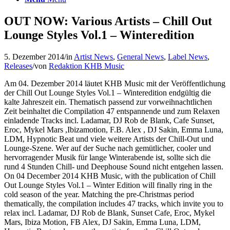
OUT NOW: Various Artists – Chill Out
Lounge Styles Vol.1 – Winteredition
5. Dezember 2014
/
in
Artist News
,
General News
,
Label News
,
Releases
/
von
Redaktion KHB Music
Am 04. Dezember 2014 läutet KHB Music mit der Veröffentlichung
der Chill Out Lounge Styles Vol.1 – Winteredition endgültig die
kalte Jahreszeit ein. Thematisch passend zur vorweihnachtlichen
Zeit beinhaltet die Compilation 47 entspannende und zum Relaxen
einladende Tracks incl. Ladamar, DJ Rob de Blank, Cafe Sunset,
Eroc, Mykel Mars ,Ibizamotion, F.B. Alex , DJ Sakin, Emma Luna,
LDM, Hypnotic Beat und viele weitere Artists der Chill-Out und
Lounge-Szene. Wer auf der Suche nach gemütlicher, cooler und
hervorragender Musik für lange Winterabende ist, sollte sich die
rund 4 Stunden Chill- und Deephouse Sound nicht entgehen lassen.
On 04 December 2014 KHB Music, with the publication of Chill
Out Lounge Styles Vol.1 – Winter Edition will finally ring in the
cold season of the year. Matching the pre-Christmas period
thematically, the compilation includes 47 tracks, which invite you to
relax incl. Ladamar, DJ Rob de Blank, Sunset Cafe, Eroc, Mykel
Mars, Ibiza Motion, FB Alex, DJ Sakin, Emma Luna, LDM,