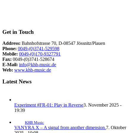
Get in Touch
Address:
Bahnhofstrasse 70, D-08547 Jössnitz/Plauen
Phone:
0049-(0)3741-529598
Mobile:
0049-(0)170-9327791
Fax:
0049-(0)3741-528674
E-Mail:
info@khb-music.de
Web:
www.khb-music.de
Latest News
Experiment #FR-01: Play in Reverse
3. November 2025 -
19:39
KHB Music
VANYRA X – A signal from another dimension.
7. Oktober
2025 - 10:08