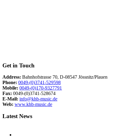
Get in Touch
Address:
Bahnhofstrasse 70, D-08547 Jössnitz/Plauen
Phone:
0049-(0)3741-529598
Mobile:
0049-(0)170-9327791
Fax:
0049-(0)3741-528674
E-Mail:
info@khb-music.de
Web:
www.khb-music.de
Latest News