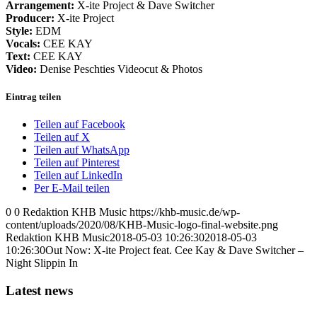
Arrangement:
X-ite Project & Dave Switcher
Producer:
X-ite Project
Style:
EDM
Vocals:
CEE KAY
Text:
CEE KAY
Video:
Denise Peschties Videocut & Photos
Eintrag teilen
Teilen auf Facebook
Teilen auf X
Teilen auf WhatsApp
Teilen auf Pinterest
Teilen auf LinkedIn
Per E-Mail teilen
0
0
Redaktion KHB Music
https://khb-music.de/wp-
content/uploads/2020/08/KHB-Music-logo-final-website.png
Redaktion KHB Music
2018-05-03 10:26:30
2018-05-03
10:26:30
Out Now: X-ite Project feat. Cee Kay & Dave Switcher –
Night Slippin In
Latest news