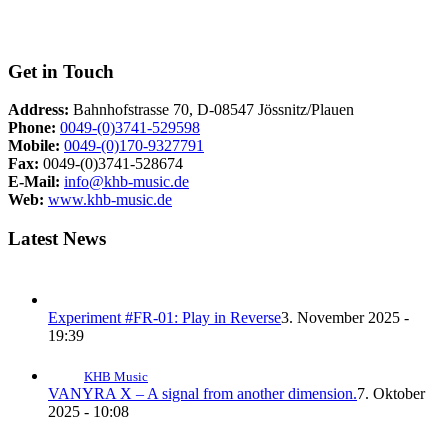
Get in Touch
Address:
Bahnhofstrasse 70, D-08547 Jössnitz/Plauen
Phone:
0049-(0)3741-529598
Mobile:
0049-(0)170-9327791
Fax:
0049-(0)3741-528674
E-Mail:
info@khb-music.de
Web:
www.khb-music.de
Latest News
Experiment #FR-01: Play in Reverse
3. November 2025 -
19:39
KHB Music
VANYRA X – A signal from another dimension.
7. Oktober
2025 - 10:08