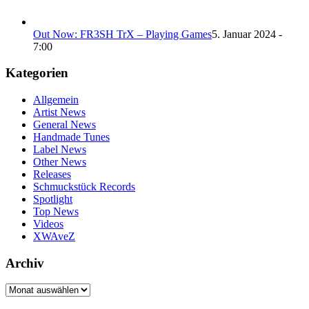
Out Now: FR3SH TrX – Playing Games
5. Januar 2024 -
7:00
Kategorien
Allgemein
Artist News
General News
Handmade Tunes
Label News
Other News
Releases
Schmuckstück Records
Spotlight
Top News
Videos
XWAveZ
Archiv
Archiv