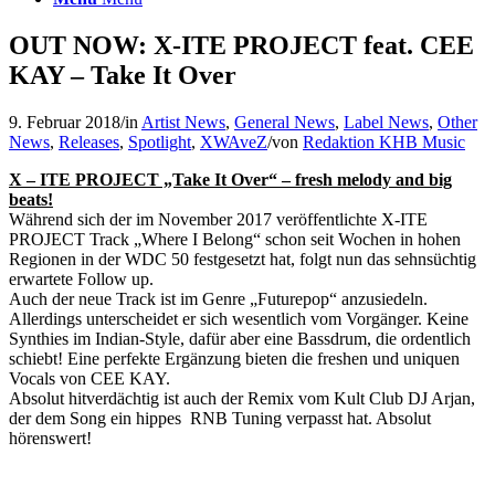
OUT NOW: X-ITE PROJECT feat. CEE
KAY – Take It Over
9. Februar 2018
/
in
Artist News
,
General News
,
Label News
,
Other
News
,
Releases
,
Spotlight
,
XWAveZ
/
von
Redaktion KHB Music
X – ITE PROJECT „Take It Over“ – fresh melody and big
beats
!
Während sich der im November 2017 veröffentlichte X-ITE
PROJECT Track „Where I Belong“ schon seit Wochen in hohen
Regionen in der WDC 50 festgesetzt hat, folgt nun das sehnsüchtig
erwartete Follow up.
Auch der neue Track ist im Genre „Futurepop“ anzusiedeln.
Allerdings unterscheidet er sich wesentlich vom Vorgänger. Keine
Synthies im Indian-Style, dafür aber eine Bassdrum, die ordentlich
schiebt! Eine perfekte Ergänzung bieten die freshen und uniquen
Vocals von CEE KAY.
Absolut hitverdächtig ist auch der Remix vom Kult Club DJ Arjan,
der dem Song ein hippes RNB Tuning verpasst hat. Absolut
hörenswert!