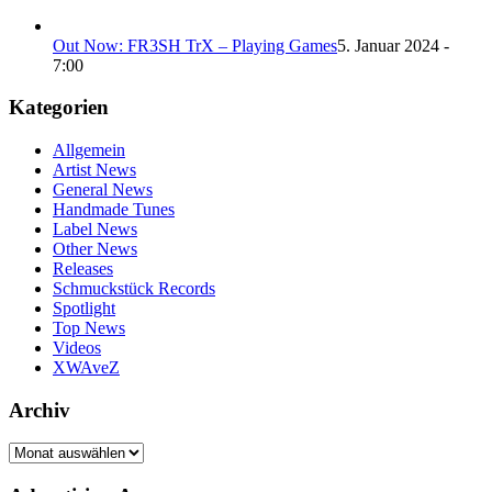
Out Now: FR3SH TrX – Playing Games
5. Januar 2024 -
7:00
Kategorien
Allgemein
Artist News
General News
Handmade Tunes
Label News
Other News
Releases
Schmuckstück Records
Spotlight
Top News
Videos
XWAveZ
Archiv
Archiv