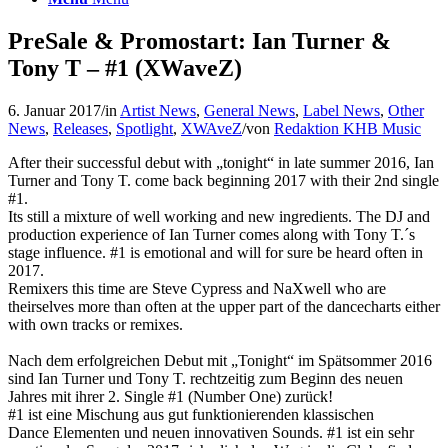
PreSale & Promostart: Ian Turner &
Tony T – #1 (XWaveZ)
6. Januar 2017
/
in
Artist News
,
General News
,
Label News
,
Other
News
,
Releases
,
Spotlight
,
XWAveZ
/
von
Redaktion KHB Music
After their successful debut with „tonight“ in late summer 2016, Ian
Turner and Tony T. come back beginning 2017 with their 2nd single
#1.
Its still a mixture of well working and new ingredients. The DJ and
production experience of Ian Turner comes along with Tony T.´s
stage influence. #1 is emotional and will for sure be heard often in
2017.
Remixers this time are Steve Cypress and NaXwell who are
theirselves more than often at the upper part of the dancecharts either
with own tracks or remixes.
Nach dem erfolgreichen Debut mit „Tonight“ im Spätsommer 2016
sind Ian Turner und Tony T. rechtzeitig zum Beginn des neuen
Jahres mit ihrer 2. Single #1 (Number One) zurück!
#1 ist eine Mischung aus gut funktionierenden klassischen
Dance Elementen und neuen innovativen Sounds. #1 ist ein sehr