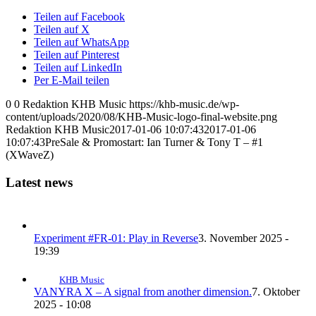
Teilen auf Facebook
Teilen auf X
Teilen auf WhatsApp
Teilen auf Pinterest
Teilen auf LinkedIn
Per E-Mail teilen
0
0
Redaktion KHB Music
https://khb-music.de/wp-
content/uploads/2020/08/KHB-Music-logo-final-website.png
Redaktion KHB Music
2017-01-06 10:07:43
2017-01-06
10:07:43
PreSale & Promostart: Ian Turner & Tony T – #1
(XWaveZ)
Latest news
Experiment #FR-01: Play in Reverse
3. November 2025 -
19:39
KHB Music
VANYRA X – A signal from another dimension.
7. Oktober
2025 - 10:08