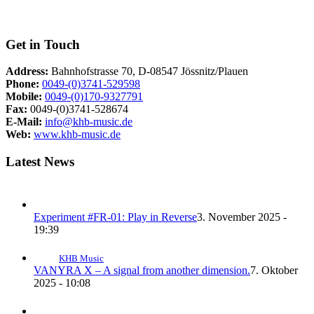
Get in Touch
Address:
Bahnhofstrasse 70, D-08547 Jössnitz/Plauen
Phone:
0049-(0)3741-529598
Mobile:
0049-(0)170-9327791
Fax:
0049-(0)3741-528674
E-Mail:
info@khb-music.de
Web:
www.khb-music.de
Latest News
Experiment #FR-01: Play in Reverse
3. November 2025 -
19:39
KHB Music
VANYRA X – A signal from another dimension.
7. Oktober
2025 - 10:08