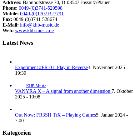
Address:
Bahnhofstrasse 70, D-08547 Jössnitz/Plauen
Phone:
0049-(0)3741-529598
Mobile:
0049-(0)170-9327791
Fax:
0049-(0)3741-528674
E-Mail:
info@khb-music.de
Web:
www.khb-music.de
Latest News
Experiment #FR-01: Play in Reverse
3. November 2025 -
19:39
KHB Music
VANYRA X – A signal from another dimension.
7. Oktober
2025 - 10:08
Out Now: FR3SH TrX – Playing Games
5. Januar 2024 -
7:00
Kategorien