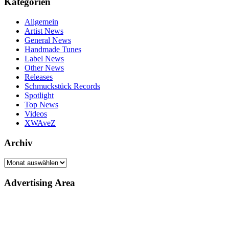
Kategorien
Allgemein
Artist News
General News
Handmade Tunes
Label News
Other News
Releases
Schmuckstück Records
Spotlight
Top News
Videos
XWAveZ
Archiv
Archiv
Advertising Area