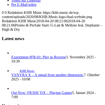
Teilen auf LinkedIn
Per E-Mail teilen
0
0
Redaktion KHB Music
https://khb-music.de/wp-
content/uploads/2020/08/KHB-Music-logo-final-website.png
Redaktion KHB Music
2018-04-20 08:21:06
2018-04-20
08:21:06
Promo & PreSale Start: G-Lati & Mellons feat. Stephanie –
High & Dry
Latest news
Experiment #FR-01: Play in Reverse
3. November 2025 -
19:39
KHB Music
VANYRA X – A signal from another dimension.
7. Oktober
2025 - 10:08
Out Now: FR3SH TrX – Playing Games
5. Januar 2024 -
7:00