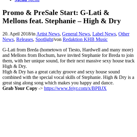
Promo & PreSale Start: G-Lati &
Mellons feat. Stephanie – High & Dry
20. April 2018
/
in
Artist News
,
General News
,
Label News
,
Other
News
,
Releases
,
Spotlight
/
von
Redaktion KHB Music
G-Lati from Breda (hometown of Tiesto, Hardwell and many more)
and Mellons from Bochum, have invited Stephanie for Breda to join
them, with her unique sound, for their next massive sexy house track
High & Dry.
High & Dry has a great catchy groove and sexy house sound
combined with the special vocal skills of Stephanie. High & Dry is a
great sing along song which makes you happy and dance.
Grab Your Copy
->
https://www.feiyr.com/x/BPBJX