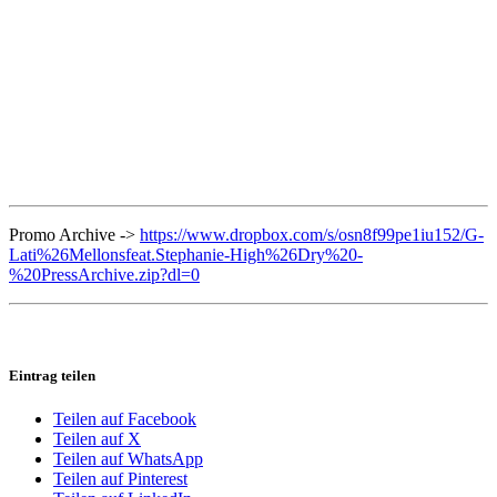
Promo Archive ->
https://www.dropbox.com/s/osn8f99pe1iu152/G-
Lati%26Mellonsfeat.Stephanie-High%26Dry%20-
%20PressArchive.zip?dl=0
Eintrag teilen
Teilen auf Facebook
Teilen auf X
Teilen auf WhatsApp
Teilen auf Pinterest