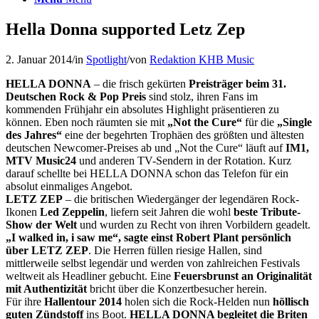
Hella Donna supported Letz Zep
2. Januar 2014
/
in
Spotlight
/
von
Redaktion KHB Music
HELLA DONNA
– die frisch gekürten
Preisträger beim 31.
Deutschen Rock & Pop Preis
sind stolz, ihren Fans im
kommenden Frühjahr ein absolutes Highlight präsentieren zu
können. Eben noch räumten sie mit
„Not the Cure“
für die
„Single
des Jahres“
eine der begehrten Trophäen des größten und ältesten
deutschen Newcomer-Preises ab und „Not the Cure“ läuft auf
IM1,
MTV Music24
und anderen TV-Sendern in der Rotation. Kurz
darauf schellte bei HELLA DONNA schon das Telefon für ein
absolut einmaliges Angebot.
LETZ ZEP
– die britischen Wiedergänger der legendären Rock-
Ikonen
Led Zeppelin
, liefern seit Jahren die wohl
beste Tribute-
Show der Welt
und wurden zu Recht von ihren Vorbildern geadelt.
„I walked in, i saw me“, sagte einst Robert Plant persönlich
über LETZ ZEP
. Die Herren füllen riesige Hallen, sind
mittlerweile selbst legendär und werden von zahlreichen Festivals
weltweit als Headliner gebucht. Eine
Feuersbrunst an Originalität
mit Authentizität
bricht über die Konzertbesucher herein.
Für ihre
Hallentour 2014
holen sich die Rock-Helden nun
höllisch
guten Zündstoff
ins Boot.
HELLA DONNA begleitet die Briten