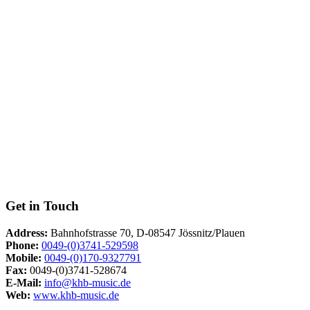
Get in Touch
Address:
Bahnhofstrasse 70, D-08547 Jössnitz/Plauen
Phone:
0049-(0)3741-529598
Mobile:
0049-(0)170-9327791
Fax:
0049-(0)3741-528674
E-Mail:
info@khb-music.de
Web:
www.khb-music.de