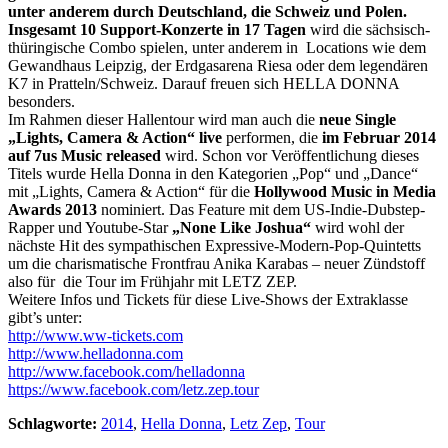
unter anderem durch Deutschland, die Schweiz und Polen.
Insgesamt 10 Support-Konzerte in 17 Tagen
wird die sächsisch-
thüringische Combo spielen, unter anderem in Locations wie dem
Gewandhaus Leipzig, der Erdgasarena Riesa oder dem legendären
K7 in Pratteln/Schweiz. Darauf freuen sich HELLA DONNA
besonders.
Im Rahmen dieser Hallentour wird man auch die
neue Single
„Lights, Camera & Action“ live
performen, die
im
Februar 2014
auf 7us Music released
wird. Schon vor Veröffentlichung dieses
Titels wurde Hella Donna in den Kategorien „Pop“ und „Dance“
mit „Lights, Camera & Action“ für die
Hollywood Music in Media
Awards 2013
nominiert. Das Feature mit dem US-Indie-Dubstep-
Rapper und Youtube-Star
„None Like Joshua“
wird wohl der
nächste Hit des sympathischen Expressive-Modern-Pop-Quintetts
um die charismatische Frontfrau Anika Karabas – neuer Zündstoff
also für die Tour im Frühjahr mit LETZ ZEP.
Weitere Infos und Tickets für diese Live-Shows der Extraklasse
gibt’s unter:
http://www.ww-tickets.com
http://www.helladonna.com
http://www.facebook.com/helladonna
https://www.facebook.com/letz.zep.tour
Schlagworte:
2014
,
Hella Donna
,
Letz Zep
,
Tour