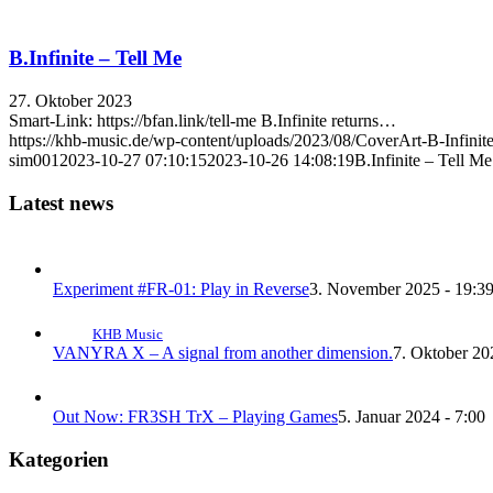
B.Infinite – Tell Me
27. Oktober 2023
Smart-Link: https://bfan.link/tell-me B.Infinite returns…
https://khb-music.de/wp-content/uploads/2023/08/CoverArt-B-Infi
sim001
2023-10-27 07:10:15
2023-10-26 14:08:19
B.Infinite – Tell Me
Latest news
Experiment #FR-01: Play in Reverse
3. November 2025 - 19:3
KHB Music
VANYRA X – A signal from another dimension.
7. Oktober 20
Out Now: FR3SH TrX – Playing Games
5. Januar 2024 - 7:00
Kategorien