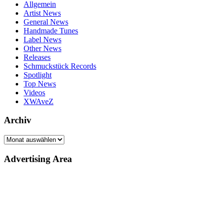
Allgemein
Artist News
General News
Handmade Tunes
Label News
Other News
Releases
Schmuckstück Records
Spotlight
Top News
Videos
XWAveZ
Archiv
Archiv
Advertising Area