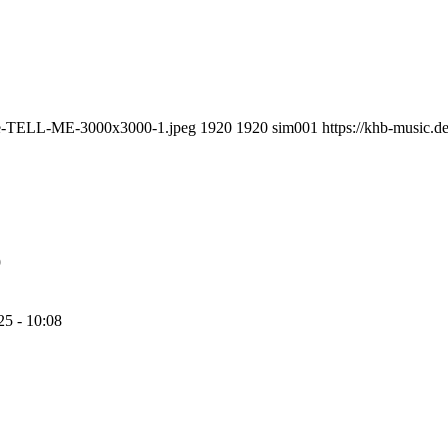
nite-TELL-ME-3000x3000-1.jpeg
1920
1920
sim001
https://khb-music.
9
25 - 10:08