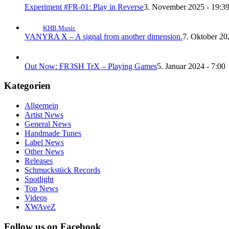
Experiment #FR-01: Play in Reverse
3. November 2025 - 19:3
KHB Music
VANYRA X – A signal from another dimension.
7. Oktober 20
Out Now: FR3SH TrX – Playing Games
5. Januar 2024 - 7:00
Kategorien
Allgemein
Artist News
General News
Handmade Tunes
Label News
Other News
Releases
Schmuckstück Records
Spotlight
Top News
Videos
XWAveZ
Follow us on Facebook