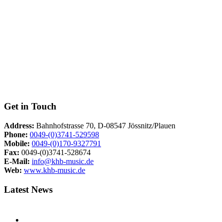
Get in Touch
Address:
Bahnhofstrasse 70, D-08547 Jössnitz/Plauen
Phone:
0049-(0)3741-529598
Mobile:
0049-(0)170-9327791
Fax:
0049-(0)3741-528674
E-Mail:
info@khb-music.de
Web:
www.khb-music.de
Latest News