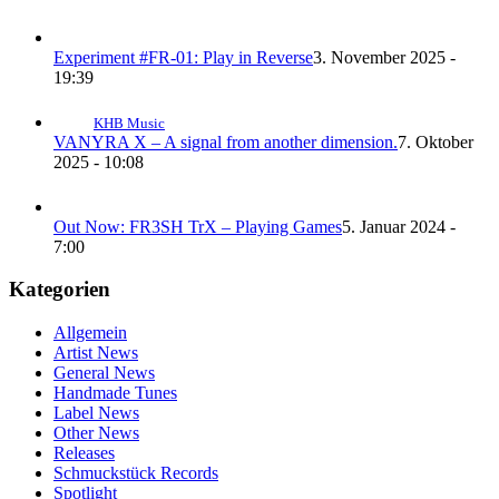
Experiment #FR-01: Play in Reverse
3. November 2025 -
19:39
KHB Music
VANYRA X – A signal from another dimension.
7. Oktober
2025 - 10:08
Out Now: FR3SH TrX – Playing Games
5. Januar 2024 -
7:00
Kategorien
Allgemein
Artist News
General News
Handmade Tunes
Label News
Other News
Releases
Schmuckstück Records
Spotlight