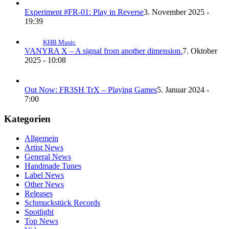
Experiment #FR-01: Play in Reverse
3. November 2025 -
19:39
KHB Music
VANYRA X – A signal from another dimension.
7. Oktober
2025 - 10:08
Out Now: FR3SH TrX – Playing Games
5. Januar 2024 -
7:00
Kategorien
Allgemein
Artist News
General News
Handmade Tunes
Label News
Other News
Releases
Schmuckstück Records
Spotlight
Top News