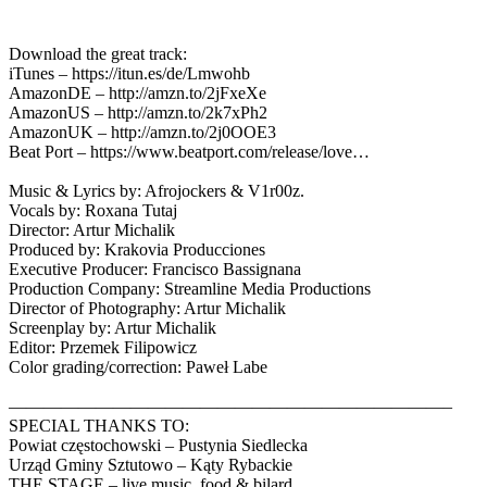
Download the great track:
iTunes – https://itun.es/de/Lmwohb
AmazonDE – http://amzn.to/2jFxeXe
AmazonUS – http://amzn.to/2k7xPh2
AmazonUK – http://amzn.to/2j0OOE3
Beat Port – https://www.beatport.com/release/love…
Music & Lyrics by: Afrojockers & V1r00z.
Vocals by: Roxana Tutaj
Director: Artur Michalik
Produced by: Krakovia Producciones
Executive Producer: Francisco Bassignana
Production Company: Streamline Media Productions
Director of Photography: Artur Michalik
Screenplay by: Artur Michalik
Editor: Przemek Filipowicz
Color grading/correction: Paweł Labe
—————————————————————————–
SPECIAL THANKS TO:
Powiat częstochowski – Pustynia Siedlecka
Urząd Gminy Sztutowo – Kąty Rybackie
THE STAGE – live music, food & bilard