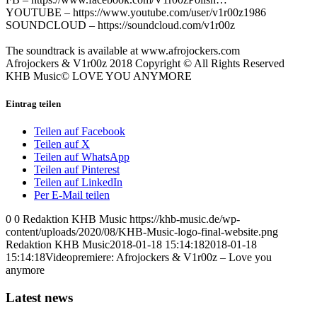
YOUTUBE – https://www.youtube.com/user/v1r00z1986
SOUNDCLOUD – https://soundcloud.com/v1r00z
The soundtrack is available at www.afrojockers.com
Afrojockers & V1r00z 2018 Copyright © All Rights Reserved
KHB Music© LOVE YOU ANYMORE
Eintrag teilen
Teilen auf Facebook
Teilen auf X
Teilen auf WhatsApp
Teilen auf Pinterest
Teilen auf LinkedIn
Per E-Mail teilen
0
0
Redaktion KHB Music
https://khb-music.de/wp-
content/uploads/2020/08/KHB-Music-logo-final-website.png
Redaktion KHB Music
2018-01-18 15:14:18
2018-01-18
15:14:18
Videopremiere: Afrojockers & V1r00z – Love you
anymore
Latest news