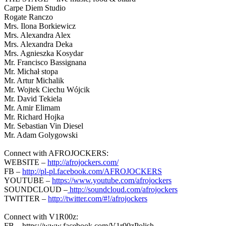
Carpe Diem Studio
Rogate Ranczo
Mrs. Ilona Borkiewicz
Mrs. Alexandra Alex
Mrs. Alexandra Deka
Mrs. Agnieszka Kosydar
Mr. Francisco Bassignana
Mr. Michał stopa
Mr. Artur Michalik
Mr. Wojtek Ciechu Wójcik
Mr. David Tekiela
Mr. Amir Elimam
Mr. Richard Hojka
Mr. Sebastian Vin Diesel
Mr. Adam Golygowski
Connect with AFROJOCKERS:
WEBSITE –
http://afrojockers.com/
FB –
http://pl-pl.facebook.com/AFROJOCKERS
YOUTUBE –
https://www.youtube.com/afrojockers
SOUNDCLOUD –
http://soundcloud.com/afrojockers
TWITTER –
http://twitter.com/#!/afrojockers
Connect with V1R00z:
FB – https://www.facebook.com/V1r00zPolish…