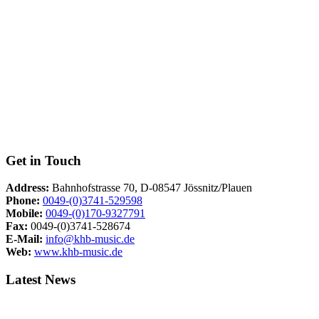
Get in Touch
Address:
Bahnhofstrasse 70, D-08547 Jössnitz/Plauen
Phone:
0049-(0)3741-529598
Mobile:
0049-(0)170-9327791
Fax:
0049-(0)3741-528674
E-Mail:
info@khb-music.de
Web:
www.khb-music.de
Latest News