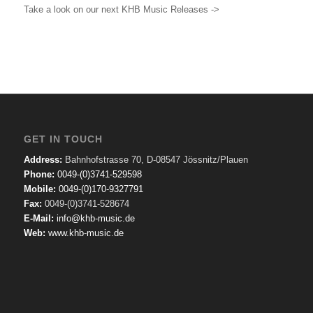
Take a look on our next KHB Music Releases ->
GET IN TOUCH
Address:
Bahnhofstrasse 70, D-08547 Jössnitz/Plauen
Phone:
0049-(0)3741-529598
Mobile:
0049-(0)170-9327791
Fax:
0049-(0)3741-528674
E-Mail:
info@khb-music.de
Web:
www.khb-music.de