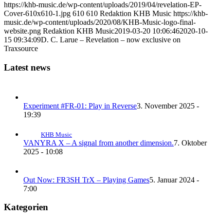
https://khb-music.de/wp-content/uploads/2019/04/revelation-EP-
Cover-610x610-1.jpg
610
610
Redaktion KHB Music
https://khb-
music.de/wp-content/uploads/2020/08/KHB-Music-logo-final-
website.png
Redaktion KHB Music
2019-03-20 10:06:46
2020-10-
15 09:34:09
D. C. Larue – Revelation – now exclusive on
Traxsource
Latest news
Experiment #FR-01: Play in Reverse
3. November 2025 -
19:39
KHB Music
VANYRA X – A signal from another dimension.
7. Oktober
2025 - 10:08
Out Now: FR3SH TrX – Playing Games
5. Januar 2024 -
7:00
Kategorien