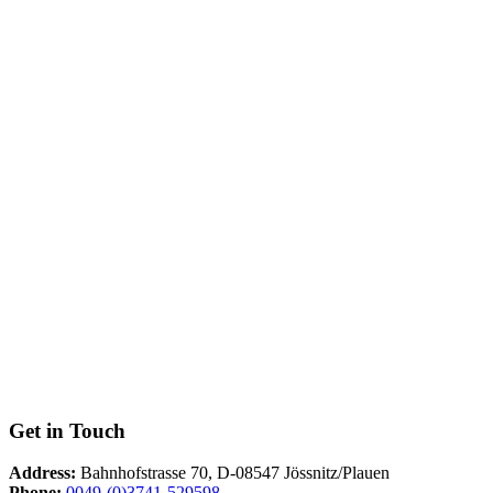
Get in Touch
Address:
Bahnhofstrasse 70, D-08547 Jössnitz/Plauen
Phone:
0049-(0)3741-529598