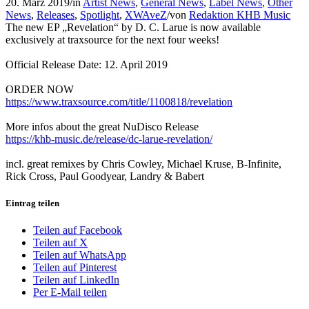
20. März 2019
/
in
Artist News
,
General News
,
Label News
,
Other
News
,
Releases
,
Spotlight
,
XWAveZ
/
von
Redaktion KHB Music
The new EP „Revelation“ by D. C. Larue is now available
exclusively at traxsource for the next four weeks!
Official Release Date: 12. April 2019
ORDER NOW
https://www.traxsource.com/title/1100818/revelation
More infos about the great NuDisco Release
https://khb-music.de/release/dc-larue-revelation/
incl. great remixes by
Chris Cowley
,
Michael Kruse
,
B-Infinite
,
Rick Cross,
Paul Goodyear
, Landry &
Babert
Eintrag teilen
Teilen auf Facebook
Teilen auf X
Teilen auf WhatsApp
Teilen auf Pinterest
Teilen auf LinkedIn
Per E-Mail teilen