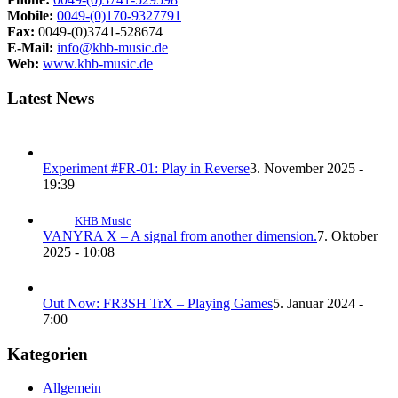
Mobile:
0049-(0)170-9327791
Fax:
0049-(0)3741-528674
E-Mail:
info@khb-music.de
Web:
www.khb-music.de
Latest News
Experiment #FR-01: Play in Reverse
3. November 2025 -
19:39
KHB Music
VANYRA X – A signal from another dimension.
7. Oktober
2025 - 10:08
Out Now: FR3SH TrX – Playing Games
5. Januar 2024 -
7:00
Kategorien
Allgemein