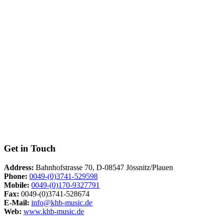
Get in Touch
Address:
Bahnhofstrasse 70, D-08547 Jössnitz/Plauen
Phone:
0049-(0)3741-529598
Mobile:
0049-(0)170-9327791
Fax:
0049-(0)3741-528674
E-Mail:
info@khb-music.de
Web:
www.khb-music.de