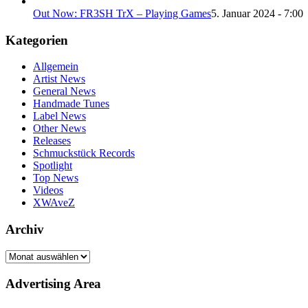
Out Now: FR3SH TrX – Playing Games
5. Januar 2024 - 7:00
Kategorien
Allgemein
Artist News
General News
Handmade Tunes
Label News
Other News
Releases
Schmuckstück Records
Spotlight
Top News
Videos
XWAveZ
Archiv
Archiv
Advertising Area