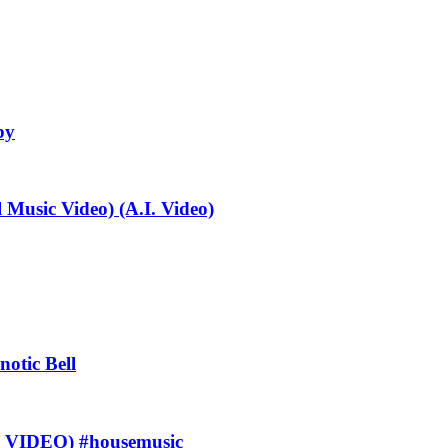
by
Music Video) (A.I. Video)
otic Bell
IDEO) #housemusic