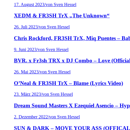
17. August 2023
/
von Sven Hessel
XEDM & FR3SH TrX „The Unknown“
26. Juli 2023
/
von Sven Hessel
Chris Rockford, FR3SH TrX, Miq Puentes – Ba
9. Juni 2023
/
von Sven Hessel
BVR. x Fr3sh TRX x DJ Combo – Love (Official 
26. Mai 2023
/
von Sven Hessel
O’Neal & FR3SH TrX – Blame (Lyrics Video)
23. März 2023
/
von Sven Hessel
Dream Sound Masters X Ezequiel Asencio – Hypn
2. Dezember 2022
/
von Sven Hessel
SUN & DARK – MOVE YOUR ASS (OFFICAL V