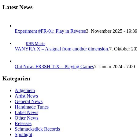
Latest News
Experiment #FR-01: Play in Reverse
3. November 2025 - 19:3
KHB Music
VANYRA X – A signal from another dimension.
7. Oktober 20
Out Now: FR3SH TrX – Playing Games
5. Januar 2024 - 7:00
Kategorien
Allgemein
Artist News
General News
Handmade Tunes
Label News
Other News
Releases
Schmuckstück Records
Spotlight