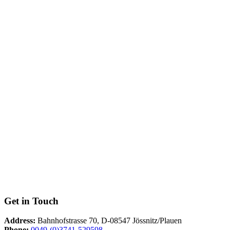
Get in Touch
Address:
Bahnhofstrasse 70, D-08547 Jössnitz/Plauen
Phone:
0049-(0)3741-529598