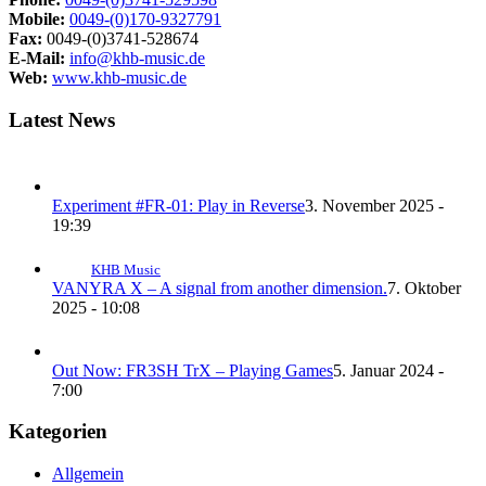
Mobile:
0049-(0)170-9327791
Fax:
0049-(0)3741-528674
E-Mail:
info@khb-music.de
Web:
www.khb-music.de
Latest News
Experiment #FR-01: Play in Reverse
3. November 2025 -
19:39
KHB Music
VANYRA X – A signal from another dimension.
7. Oktober
2025 - 10:08
Out Now: FR3SH TrX – Playing Games
5. Januar 2024 -
7:00
Kategorien
Allgemein