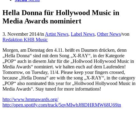
Hella Donna für Hollywood Music in
Media Awards nominiert
3. November 2014
/
in
Artist News
,
Label News
,
Other News
/
von
Redaktion KHB Music
Morgen, am Dienstag den 4.11. heißt es Daumen drücken, denn
„Hella Donna“ sind mit dem Song „X-RAY“, in der Kategorie
„POP“ auch in diesem Jahr für die „Hollwood Hollywood Music in
Media Awards“ nominiert. wir halten euch auf dem Laufenden!
Tomorrow, on Tuesday, 11/4. Please keep your fingers crossed,
because „Hella Donna“ are with the song „X-RAY“, in the category
„POP“ also nominated this year for „Hollwood Hollywood Music in
Media Awards“. Stay tuned for more informations
!
http://www.hmmawards.org/
http://open.spotify.com/track/5qvMIwbJf8DHRMW68U69in