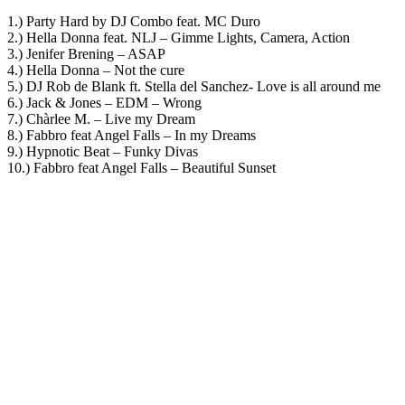
1.) Party Hard by
DJ Combo
feat. MC Duro
2.)
Hella Donna
feat.
NLJ
– Gimme Lights, Camera, Action
3.)
Jenifer Brening
– ASAP
4.) Hella Donna – Not the cure
5.) DJ Rob de Blank ft. Stella del Sanchez- Love is all around me
6.)
Jack & Jones – EDM
– Wrong
7.)
Chàrlee M.
– Live my Dream
8.) Fabbro feat Angel Falls – In my Dreams
9.) Hypnotic Beat – Funky Divas
10.) Fabbro feat Angel Falls – Beautiful Sunset