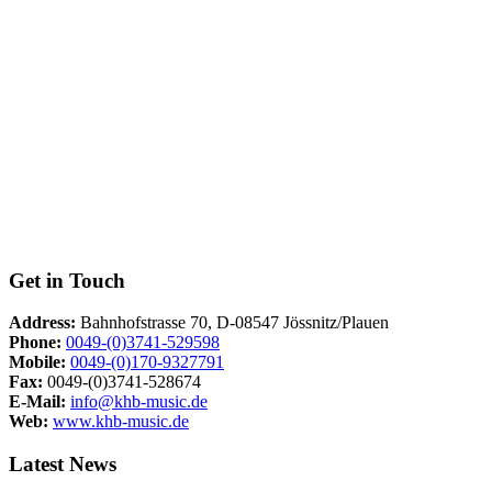
Get in Touch
Address:
Bahnhofstrasse 70, D-08547 Jössnitz/Plauen
Phone:
0049-(0)3741-529598
Mobile:
0049-(0)170-9327791
Fax:
0049-(0)3741-528674
E-Mail:
info@khb-music.de
Web:
www.khb-music.de
Latest News