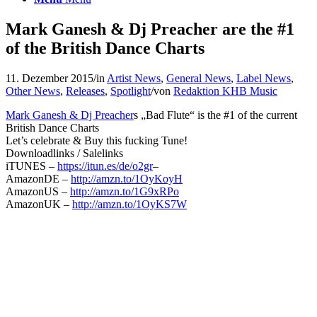
Mark Ganesh & Dj Preacher are the #1
of the British Dance Charts
11. Dezember 2015
/
in
Artist News
,
General News
,
Label News
,
Other News
,
Releases
,
Spotlight
/
von
Redaktion KHB Music
Mark Ganesh & Dj Preacher
s „Bad Flute“ is the #1 of the current
British Dance Charts
Let’s celebrate & Buy this fucking Tune!
Downloadlinks / Salelinks
iTUNES –
https://itun.es/de/o2gr
–
AmazonDE –
http://amzn.to/1OyKoyH
AmazonUS –
http://amzn.to/1G9xRPo
AmazonUK –
http://amzn.to/1OyKS7W