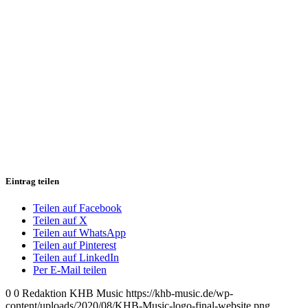
Eintrag teilen
Teilen auf Facebook
Teilen auf X
Teilen auf WhatsApp
Teilen auf Pinterest
Teilen auf LinkedIn
Per E-Mail teilen
0
0
Redaktion KHB Music
https://khb-music.de/wp-
content/uploads/2020/08/KHB-Music-logo-final-website.png