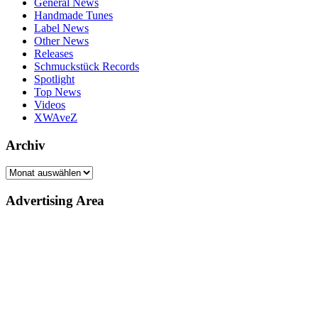
General News
Handmade Tunes
Label News
Other News
Releases
Schmuckstück Records
Spotlight
Top News
Videos
XWAveZ
Archiv
Archiv
Advertising Area