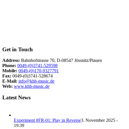
Get in Touch
Address:
Bahnhofstrasse 70, D-08547 Jössnitz/Plauen
Phone:
0049-(0)3741-529598
Mobile:
0049-(0)170-9327791
Fax:
0049-(0)3741-528674
E-Mail:
info@khb-music.de
Web:
www.khb-music.de
Latest News
Experiment #FR-01: Play in Reverse
3. November 2025 -
19:39