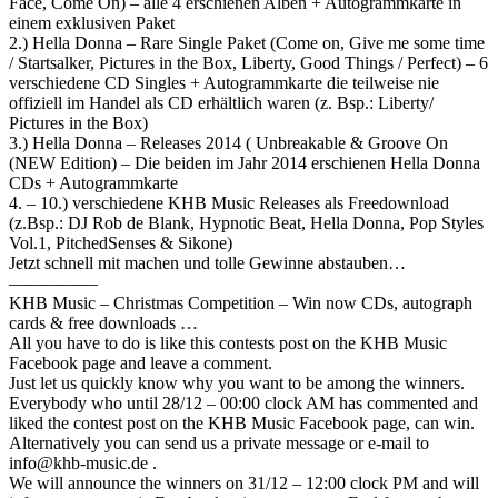
Face, Come On) – alle 4 erschienen Alben + Autogrammkarte in
einem exklusiven Paket
2.) Hella Donna – Rare Single Paket (Come on, Give me some time
/ Startsalker, Pictures in the Box, Liberty, Good Things / Perfect) – 6
verschiedene CD Singles + Autogrammkarte die teilweise nie
offiziell im Handel als CD erhältlich waren (z. Bsp.: Liberty/
Pictures in the Box)
3.) Hella Donna – Releases 2014 ( Unbreakable & Groove On
(NEW Edition) – Die beiden im Jahr 2014 erschienen Hella Donna
CDs + Autogrammkarte
4. – 10.) verschiedene KHB Music Releases als Freedownload
(z.Bsp.: DJ Rob de Blank, Hypnotic Beat, Hella Donna, Pop Styles
Vol.1, PitchedSenses & Sikone)
Jetzt schnell mit machen und tolle Gewinne abstauben…
—————
KHB Music – Christmas Competition – Win now CDs, autograph
cards & free downloads …
All you have to do is like this contests post on the KHB Music
Facebook page and leave a comment.
Just let us quickly know why you want to be among the winners.
Everybody who until 28/12 – 00:00 clock AM has commented and
liked the contest post on the KHB Music Facebook page, can win.
Alternatively you can send us a private message or e-mail to
info@khb-music.de .
We will announce the winners on 31/12 – 12:00 clock PM and will