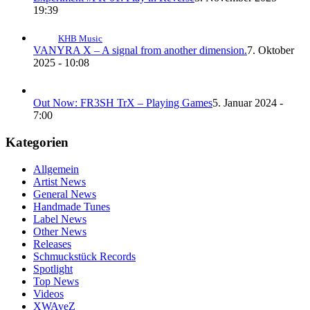
19:39
KHB Music
VANYRA X – A signal from another dimension.
7. Oktober
2025 - 10:08
Out Now: FR3SH TrX – Playing Games
5. Januar 2024 -
7:00
Kategorien
Allgemein
Artist News
General News
Handmade Tunes
Label News
Other News
Releases
Schmuckstück Records
Spotlight
Top News
Videos
XWAveZ