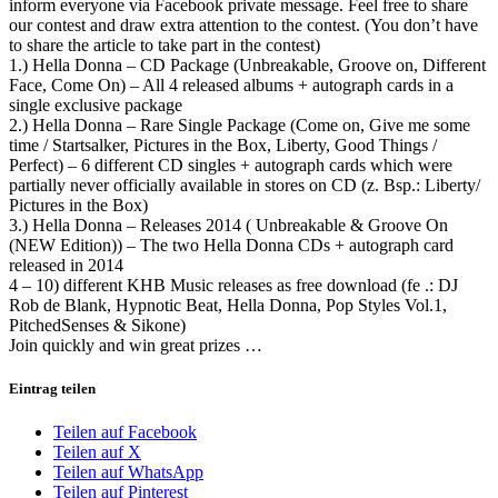
inform everyone via Facebook private message. Feel free to share
our contest and draw extra attention to the contest. (You don’t have
to share the article to take part in the contest)
1.) Hella Donna – CD Package (Unbreakable, Groove on, Different
Face, Come On) – All 4 released albums + autograph cards in a
single exclusive package
2.) Hella Donna – Rare Single Package (Come on, Give me some
time / Startsalker, Pictures in the Box, Liberty, Good Things /
Perfect) – 6 different CD singles + autograph cards which were
partially never officially available in stores on CD (z. Bsp.: Liberty/
Pictures in the Box)
3.) Hella Donna – Releases 2014 ( Unbreakable & Groove On
(NEW Edition)) – The two Hella Donna CDs + autograph card
released in 2014
4 – 10) different KHB Music releases as free download (fe .: DJ
Rob de Blank, Hypnotic Beat, Hella Donna, Pop Styles Vol.1,
PitchedSenses & Sikone)
Join quickly and win great prizes …
Eintrag teilen
Teilen auf Facebook
Teilen auf X
Teilen auf WhatsApp
Teilen auf Pinterest