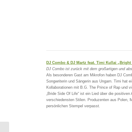
DJ Combo & DJ Martz feat. Timi Kullai „Bright
DJ Combo ist zurück mit dem großartigen und absol
Als besonderen Gast am Mikrofon haben DJ Combo 
Songwriterin und Sängerin aus Ungarn. Timi hat 
Kollaborationen mit B.G. The Prince of Rap und v
„Bride Side Of Life“ ist ein Lied über die positi
verschiedensten Stilen. Produzenten aus Polen, 
persönlichen Stempel verpasst.