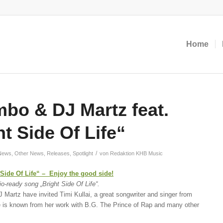
Home
bo & DJ Martz feat.
ht Side Of Life“
/
 News
,
Other News
,
Releases
,
Spotlight
von
Redaktion KHB Music
 Side Of Life“ – Enjoy the good side!
o-ready song „Bright Side Of Life“.
 Martz have invited Timi Kullai, a great songwriter and singer from
e is known from her work with B.G. The Prince of Rap and many other