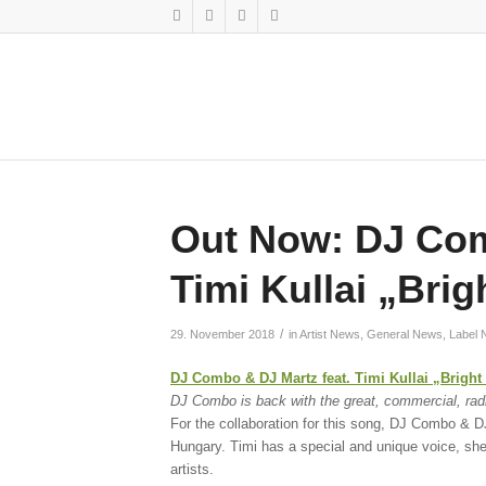
Out Now: DJ Com
Timi Kullai „Brig
/
29. November 2018
in
Artist News
,
General News
,
Label
DJ Combo & DJ Martz feat. Timi Kullai „Bright
DJ Combo is back with the great, commercial, radi
For the collaboration for this song, DJ Combo & DJ
Hungary. Timi has a special and unique voice, sh
artists.