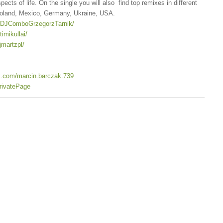
pects of life. On the single you will also find top remixes in different
Poland, Mexico, Germany, Ukraine, USA.
/DJComboGrzegorzTarnik/
imikullai/
jmartzpl/
k.com/marcin.barczak.739
PrivatePage