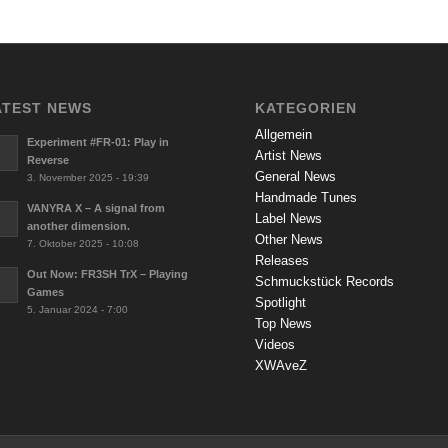
ATEST NEWS
KATEGORIEN
Allgemein
Experiment #FR-01: Play in
Artist News
Reverse
General News
3. November 2025 - 19:39
Handmade Tunes
VANYRA X – A signal from
Label News
another dimension.
Other News
7. Oktober 2025 - 10:08
Releases
Out Now: FR3SH TrX – Playing
Schmuckstück Records
Games
Spotlight
5. Januar 2024 - 7:00
Top News
Videos
XWAveZ